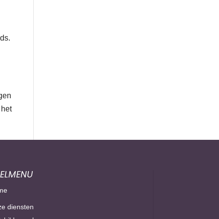
ds.
igen
 het
ELMENU
me
e diensten